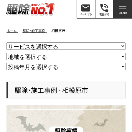
mail
phone_in_talk
メールする
電話する
ホーム
駆除･施工事例
相模原市
駆除･施工事例 - 相模原市